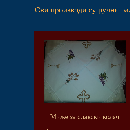
Сви производи су ручни ра
Миље за славски колач
Хеклани миље за славски колач са