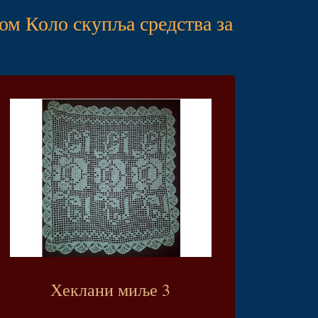
ом Коло скупља средства за
Хеклани миље 3