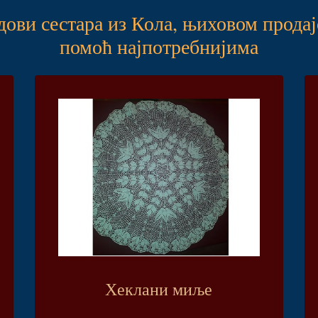
дови сестара из Кола, њиховом продај
помоћ најпотребнијима
Хеклани миље