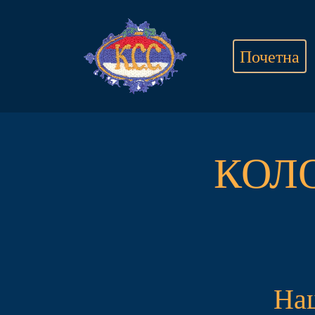
Почетна
КОЛ
На