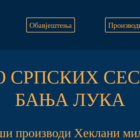
Обавјештења
Производ
О СРПСКИХ СЕС
БАЊА ЛУКА
ши производи Хеклани ми