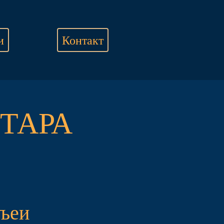
и
Контакт
ТАРА
љеи