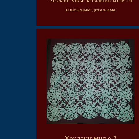
извезеним детаљима
Хеклани миље 2