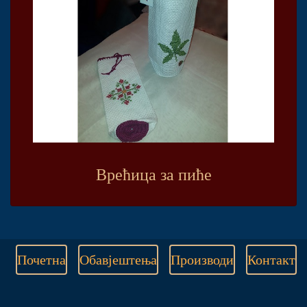
Врећица за пиће
Почетна
Обавјештења
Производи
Контакт