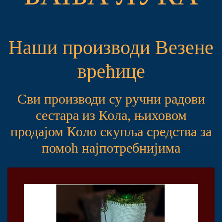
Наши производи Везене
врећице
Сви производи су ручни радови
сестара из Кола, њиховом
продајом Коло скупља средства за
помоћ најпотребнијима