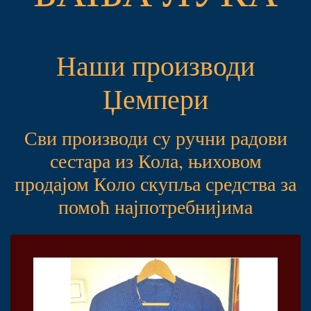
Наши производи
Џемпери
Сви производи су ручни радови
сестара из Кола, њиховом
продајом Коло скупља средства за
помоћ најпотребнијима