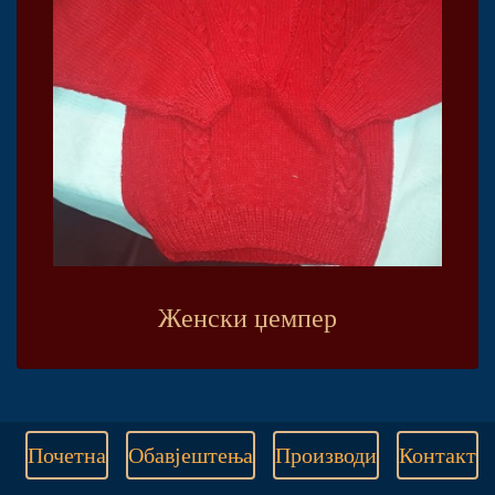
Женски џемпер
Почетна
Обавјештења
Производи
Контакт