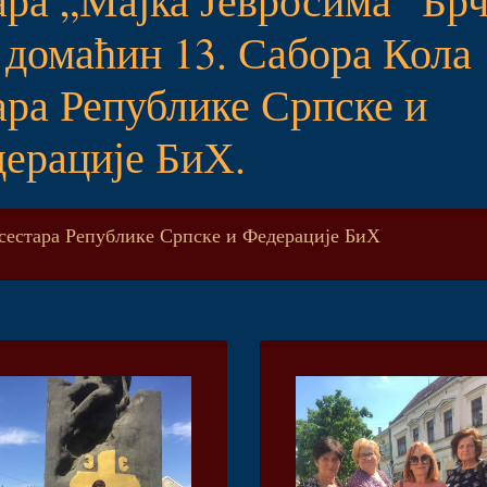
о домаћин 13. Сабора Кола
ара Републике Српске и
ерације БиХ.
 сестара Републике Српске и Федерације БиХ