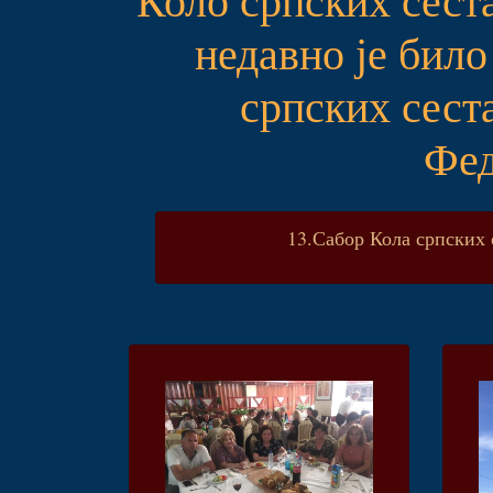
недавно је бил
српских сест
Фед
13.Сабор Кола српских