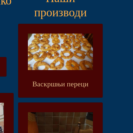
производи
Васкршњи переци