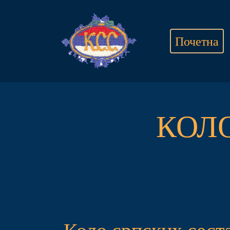
Почетна
КОЛ
Коло српских сест