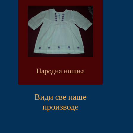
Народна ношња
Види све наше
производе