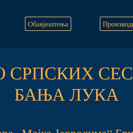
Обавјештења
Производ
О СРПСКИХ СЕС
БАЊА ЛУКА
ара „Мајка Јевросима“ Бр