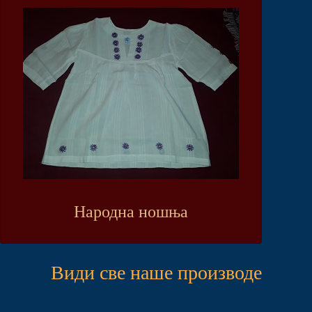
Народна ношња
Види све наше производе