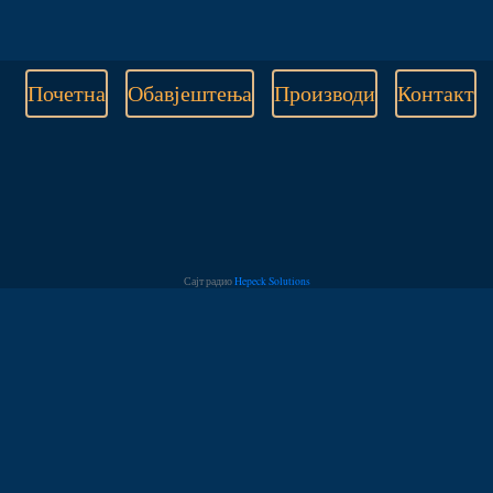
Почетна
Обавјештења
Производи
Контакт
Сајт радио
Hepeck Solutions