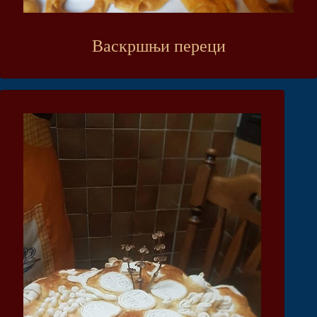
Васкршњи переци