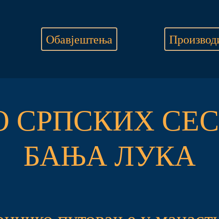
Обавјештења
Производ
О СРПСКИХ СЕС
БАЊА ЛУКА
оничко путовање у манаст