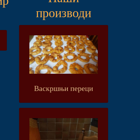
производи
Васкршњи переци