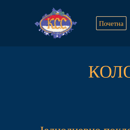
Почетна
КОЛ
Једнодневно покл