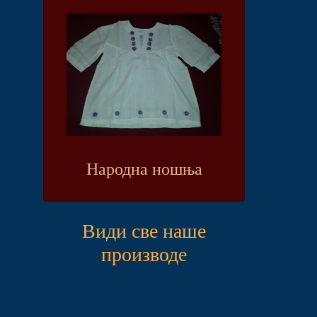
Народна ношња
Види све наше
производе