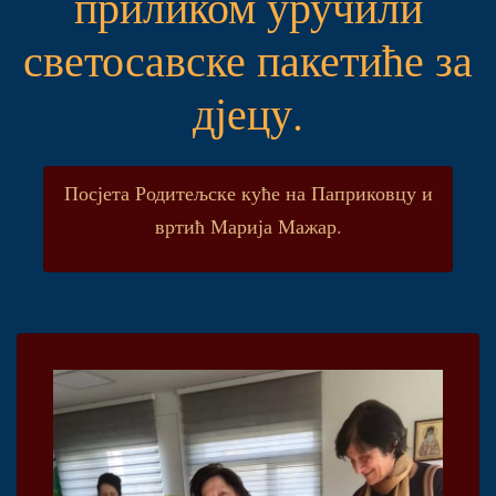
приликом уручили
светосавске пакетиће за
дјецу.
Посјета Родитељске куће на Паприковцу и
вртић Марија Мажар.