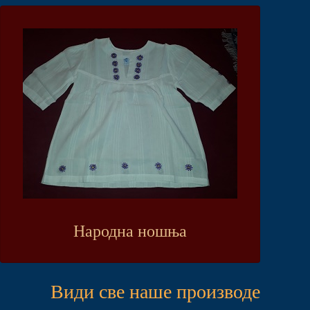
Народна ношња
Види све наше производе