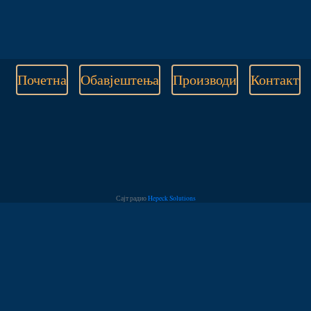
Почетна
Обавјештења
Производи
Контакт
Сајт радио
Hepeck Solutions