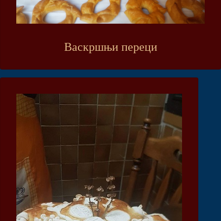
Васкршњи переци