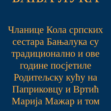
Чланице Кола српских
сестара Бањалука су
традиционално и ове
године посјетиле
Родитељску кућу на
Паприковцу и Вртић
Марија Мажар и том