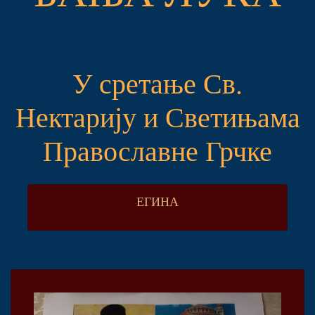
У сретање Св.
Нектарију и Светињама
Православне Грчке
ЕГИНА