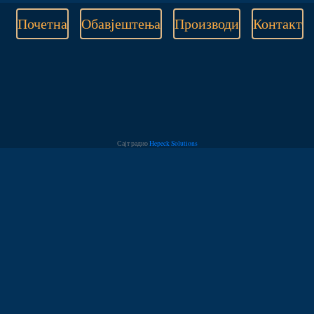
Почетна
Обавјештења
Производи
Контакт
Сајт радио
Hepeck Solutions