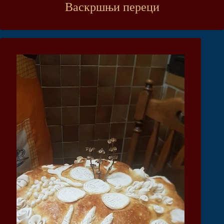
Васкршњи переци