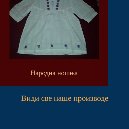
Народна ношња
Види све наше производе