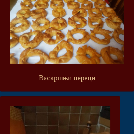
Васкршњи переци