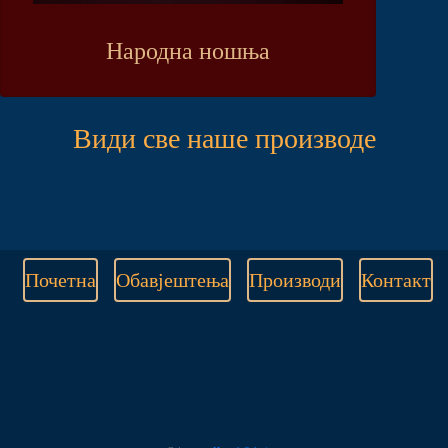
Народна ношња
Види све наше производе
Почетна
Обавјештења
Производи
Контакт