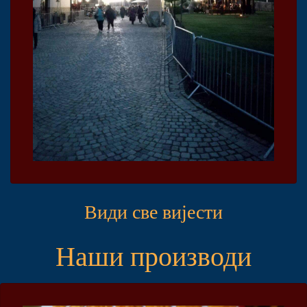
Види све вијести
Наши производи