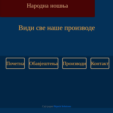
Народна ношња
Види све наше производе
Почетна
Обавјештења
Производи
Контакт
Сајт радио
Hepeck Solutions