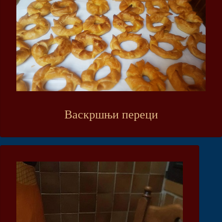
Васкршњи переци