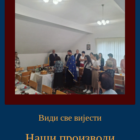
Види све вијести
Наши производи