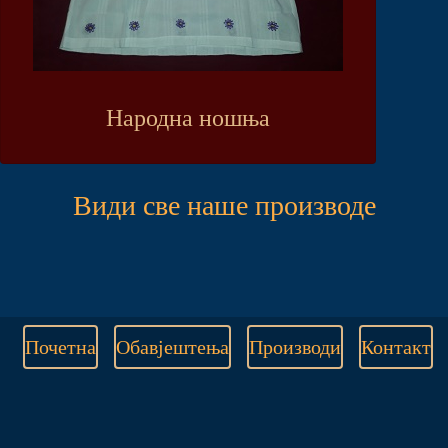
Народна ношња
Види све наше производе
Почетна
Обавјештења
Производи
Контакт