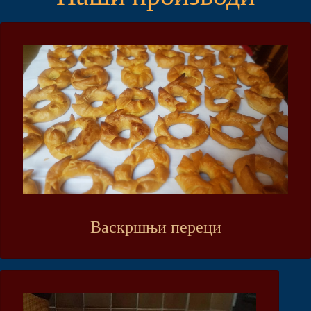
Васкршњи переци