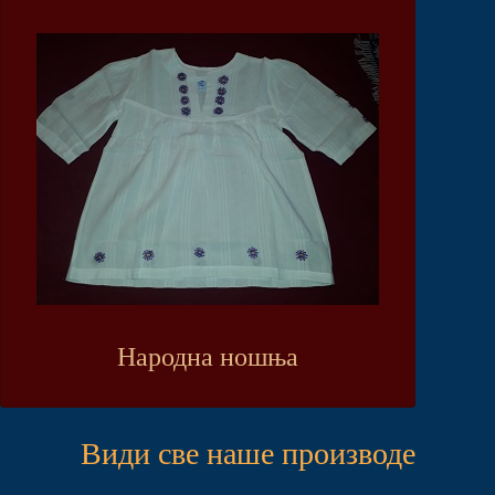
Народна ношња
Види све наше производе