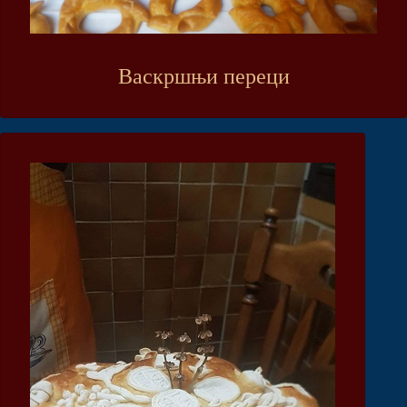
Васкршњи переци