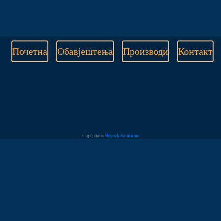
Почетна
Обавјештења
Производи
Контакт
Сајт радио
Hepeck Solutions