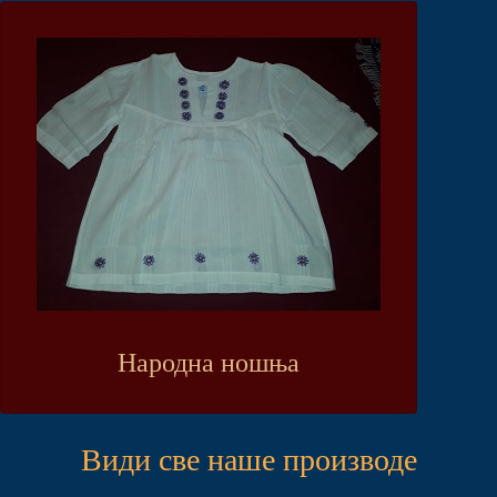
Народна ношња
Види све наше производе