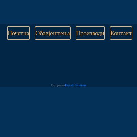
Почетна
Обавјештења
Производи
Контакт
Сајт радио
Hepeck Solutions