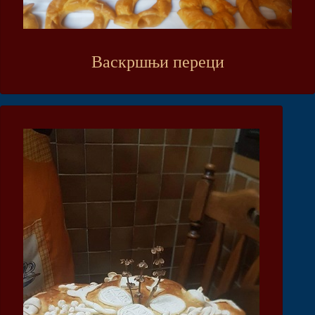
Васкршњи переци