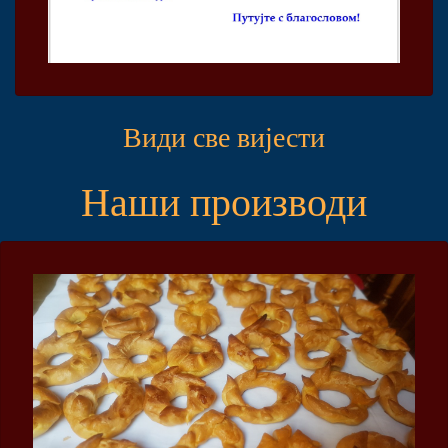
Види све вијести
Наши производи