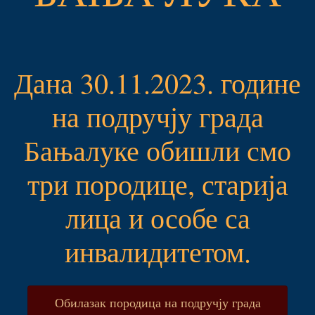
Дана 30.11.2023. године
на подручју града
Бањалуке обишли смо
три породице, старија
лица и особе са
инвалидитетом.
Обилазак породица на подручју града