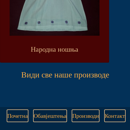
Народна ношња
Види све наше производе
Почетна
Обавјештења
Производи
Контакт