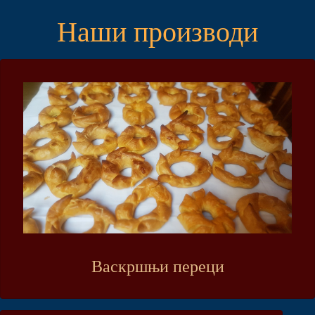
Наши производи
Васкршњи переци