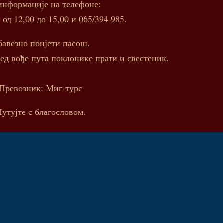
информације на телефоне:
 од 12,00 до 15,00 и 065/394-985.
бавезно понјети пасош.
ед вође пута поклонике прати и свестеник.
Превозник: Миг-турс
утујте с благословом.