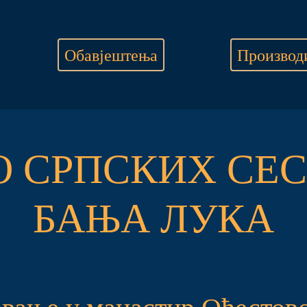
Обавјештења
Производ
О СРПСКИХ СЕС
БАЊА ЛУКА
вање у манастир Оћестов