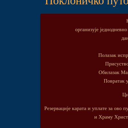
организује једнодневн
дан
Полазак испр
Присуство
Обилазак Ма
Повратак 
Ци
Резервације карата и уплате за ово 
и Храму Христа