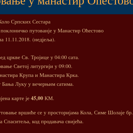
Коло Српских Сестара
о поклоничко путованје у Манастир Оћестово
а 11.11.2018. (недјеља).
ед цркве Св. Тројице у 04:00 сата.
вање Светој литургији у 09:00.
настира Крупа и Манастира Крка.
у Бања Луку у вечерњим сатима.
45,00
јена карте је
КМ.
путовање вршиће се у просторијама Кола, Симе Шолаје бр
 Спаситеља, код продавача свијећа.