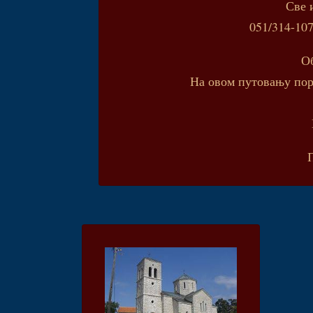
Све 
051/314-107
О
На овом путовању пор
П