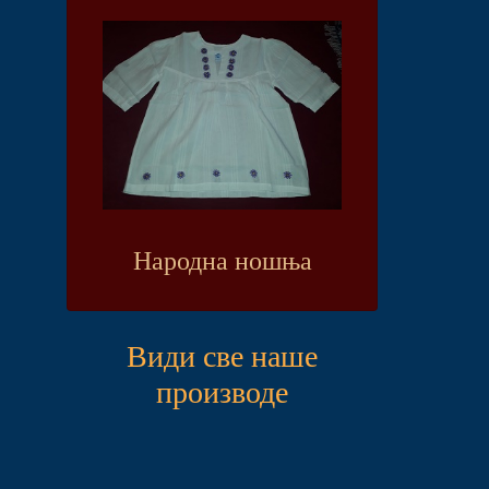
Народна ношња
Види све наше
производе