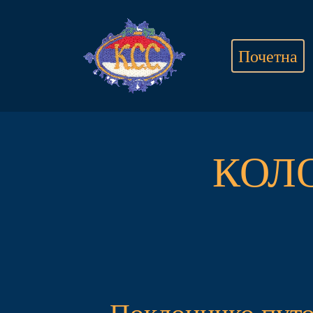
Почетна
КОЛ
Поклоничко путо