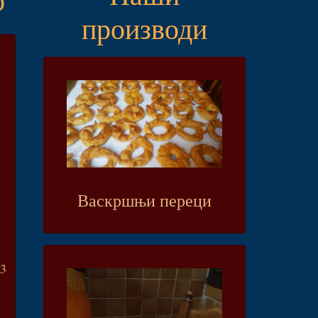
производи
Васкршњи переци
.3