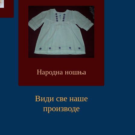
Народна ношња
Види све наше
производе