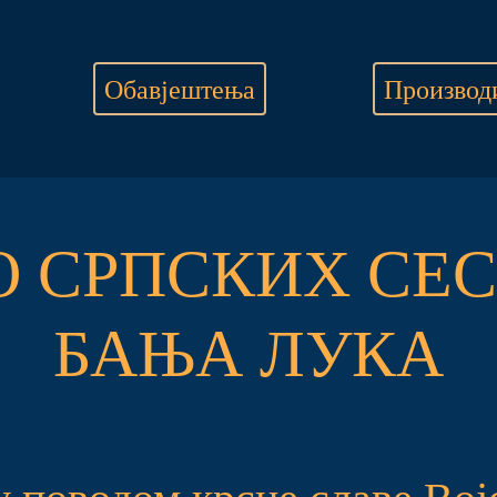
Обавјештења
Производ
О СРПСКИХ СЕС
БАЊА ЛУКА
 поводом крсне славе Вој