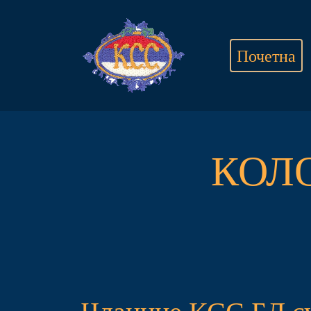
Почетна
КОЛ
Чланице КСС БЛ су