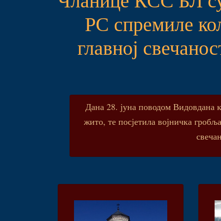
РС спремиле кол
главној свечанос
Дана 28. јуна поводом Видовдана 
жито, те посјетила војничка гробља
свеча