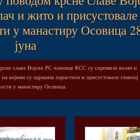
ач и жито и присустовале
ти у манастиру Осовица 2
јуна
крсне славе Војске РС чланице КСС су спремиле колач и
 на којима су одржани парастоси и присустовале главној
ности у манастиру Осовица.