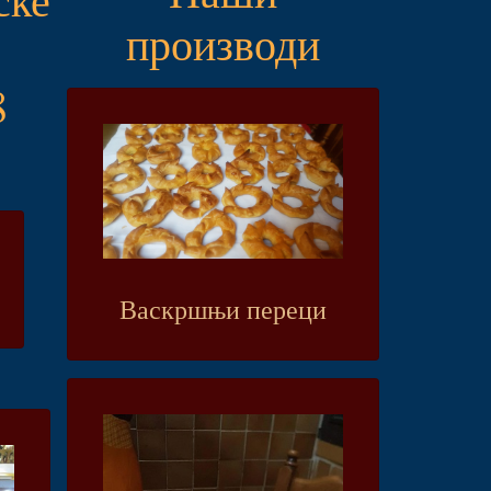
производи
8
Васкршњи переци