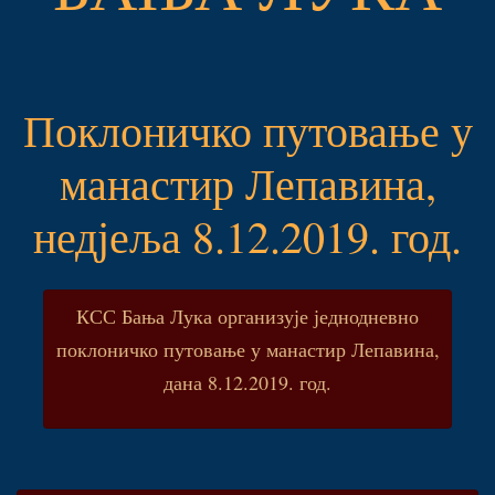
Поклоничко путовање у
манастир Лепавина,
недјеља 8.12.2019. год.
КСС Бања Лука организује једнодневно
поклоничко путовање у манастир Лепавина,
дана 8.12.2019. год.