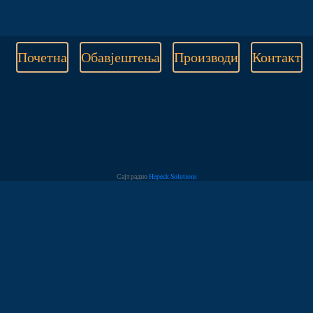
Почетна
Обавјештења
Производи
Контакт
Сајт радио
Hepeck Solutions