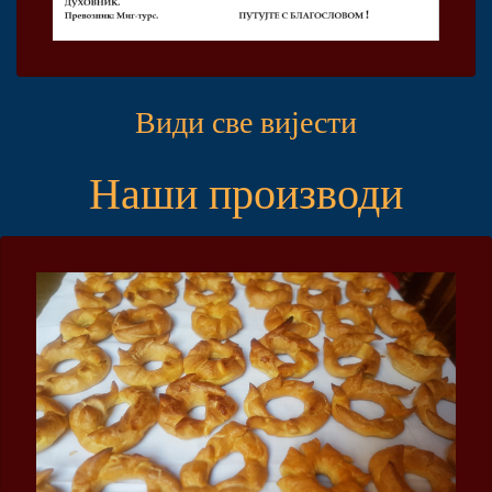
Види све вијести
Наши производи