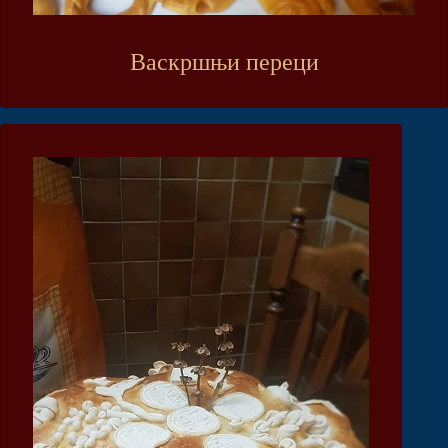
Васкршњи переци