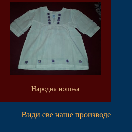
Народна ношња
Види све наше производе