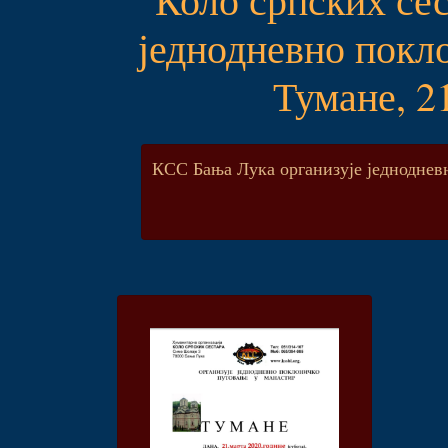
једнодневно покл
Тумане, 2
КСС Бања Лука организује једноднев