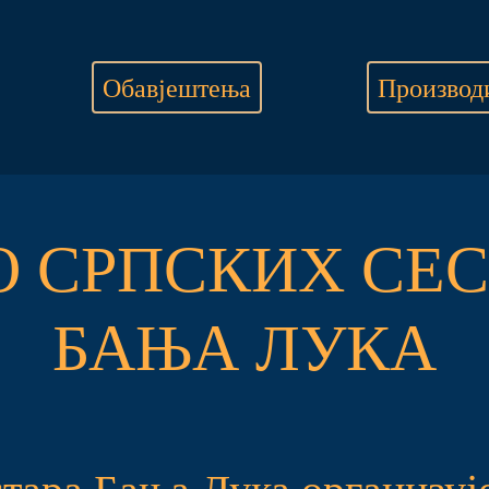
Обавјештења
Производ
О СРПСКИХ СЕС
БАЊА ЛУКА
тара Бања Лука организуј