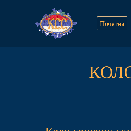
Почетна
КОЛ
Коло српских сес