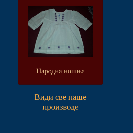
Народна ношња
Види све наше
производе