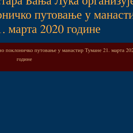
оничко путовање у манаст
1. марта 2020 године
но поклоничко путовање у манастир Тумане 21. марта 20
године