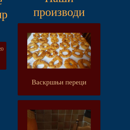
производи
ир
20
Васкршњи переци