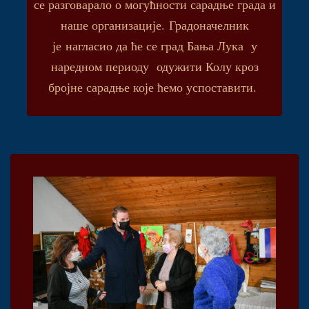
се разговарало о могућности сарадње града и
наше организације. Градоначелник
је нагласио да ће се град Бања Лука у
наредном периоду одужити Колу кроз
бројне сарадње које ћемо успоставити.