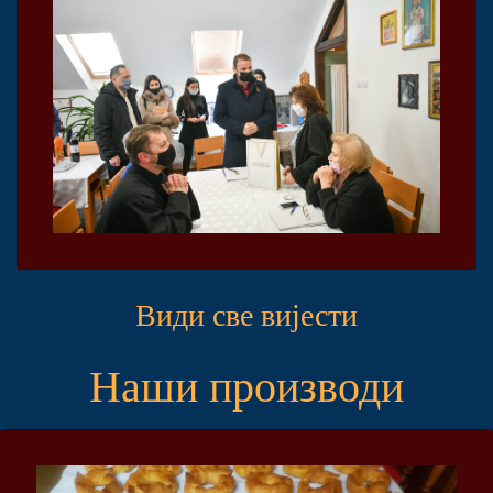
Види све вијести
Наши производи