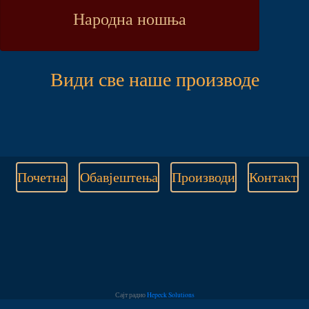
Народна ношња
Види све наше производе
Почетна
Обавјештења
Производи
Контакт
Сајт радио
Hepeck Solutions