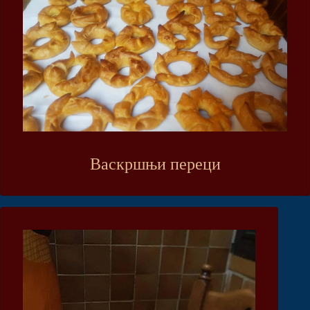
Васкршњи переци