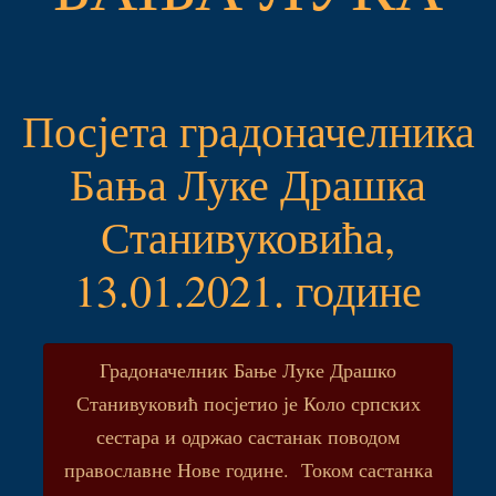
Посјета градоначелника
Бања Луке Драшка
Станивуковића,
13.01.2021. године
Градоначелник Бање Луке Драшко
Станивуковић посјетио је Коло српских
сестара и одржао састанак поводом
православне Нове године. Током састанка