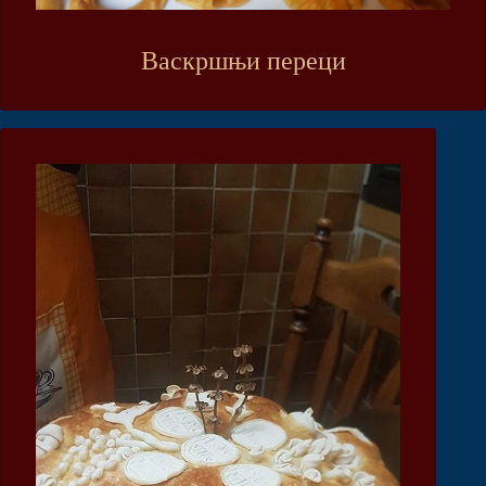
Васкршњи переци