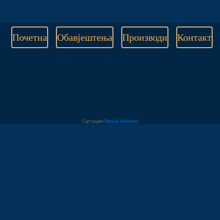
Почетна
Обавјештења
Производи
Контакт
Сајт радио
Hepeck Solutions