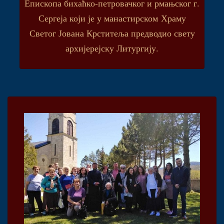
Епископа бихаћко-петровачког и рмањског г.
Сергеја који је у манастирском Храму
Светог Јована Крститеља предводио свету
архијерејску Литургију.