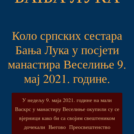
Коло српских сестара
Бања Лука у посјети
манастира Веселиње 9.
мај 2021. године.
У недељу 9. маја 2021. године на мали
Васкрс у манастиру Веселиње окупили су се
вјерници како би са својим свештеником
дочекали Његово Преосвештенство