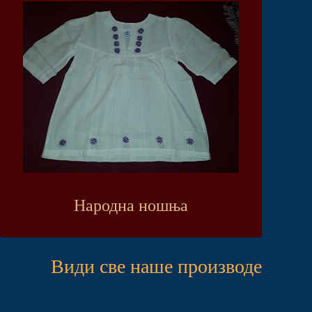
Народна ношња
Види све наше производе