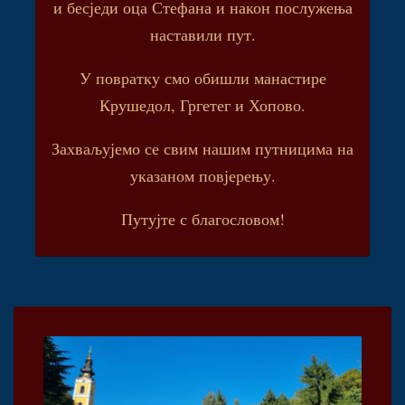
и бесједи оца Стефана и након послужења
наставили пут.
У повратку смо обишли манастире
Крушедол, Гргетег и Хопово.
Захваљујемо се свим нашим путницима на
указаном повјерењу.
Путујте с благословом!