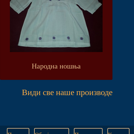
Народна ношња
Види све наше производе