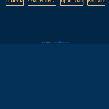
Почетна
Обавјештења
Производи
Контакт
Сајт радио
Hepeck Solutions