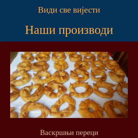
Види све вијести
Наши производи
Васкршњи переци