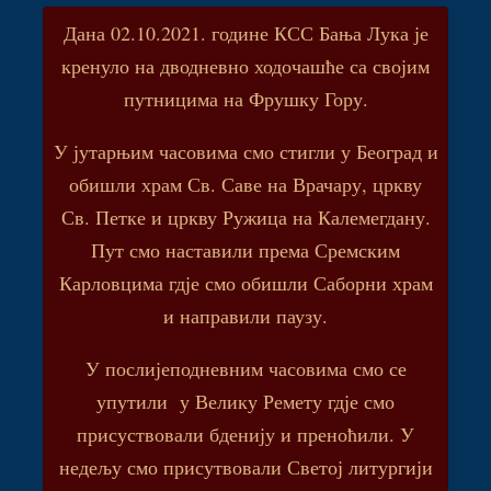
Дана 02.10.2021. године КСС Бања Лука је
кренуло на дводневно ходочашће са својим
путницима на Фрушку Гору.
У јутарњим часовима смо стигли у Београд и
обишли храм Св. Саве на Врачару, цркву
Св. Петке и цркву Ружица на Калемегдану.
Пут смо наставили према Сремским
Карловцима гдје смо обишли Саборни храм
и направили паузу.
У послијеподневним часовима смо се
упутили у Велику Ремету гдје смо
присуствовали бденију и преноћили. У
недељу смо присутвовали Светој литургији