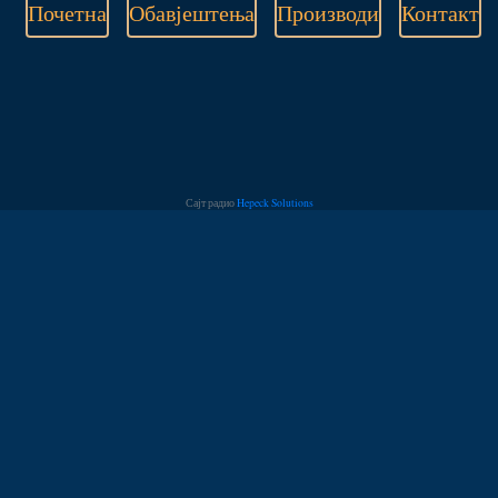
Почетна
Обавјештења
Производи
Контакт
Сајт радио
Hepeck Solutions