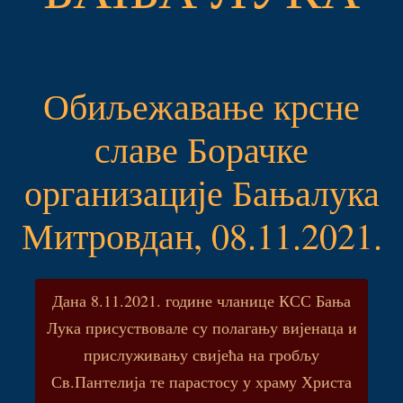
Обиљежавање крсне
славе Борачке
организације Бањалука
Митровдан, 08.11.2021.
Дана 8.11.2021. године чланице КСС Бања
Лука присуствовале су полагању вијенаца и
прислуживању свијећа на гробљу
Св.Пантелија те парастосу у храму Христа