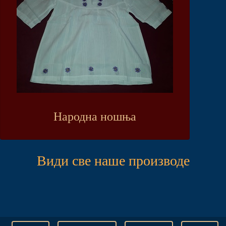
Народна ношња
Види све наше производе