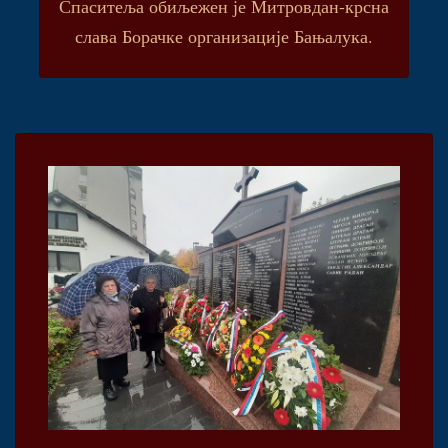
Спаситеља обиљежен је Митровдан-крсна
слава Борачке организације Бањалука.