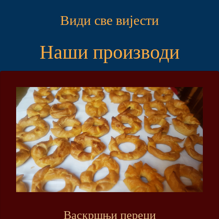
Види све вијести
Наши производи
Васкршњи переци