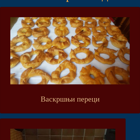
Васкршњи переци