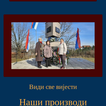
Види све вијести
Наши производи