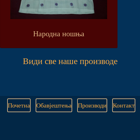
Народна ношња
Види све наше производе
Почетна
Обавјештења
Производи
Контакт