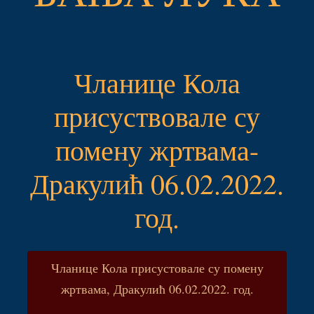
Чланице Кола
присуствовале су
помену жртвама-
Дракулић 06.02.2022.
год.
Чланице Кола присустовале су помену
жртвама, Дракулић 06.02.2022. год.