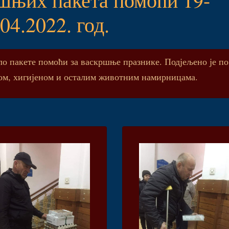
04.2022. год.
о пакете помоћи за васкршње празнике. Подјељено је по
аном, хигијеном и осталим животним намирницама.