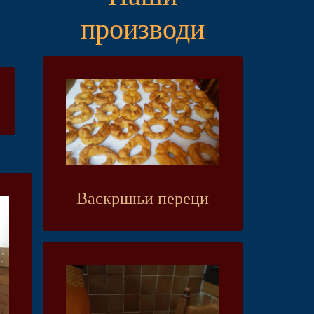
производи
Васкршњи переци