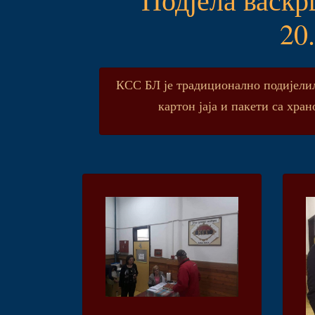
20.
КСС БЛ је традиционално подијелил
картон јаја и пакети са хр