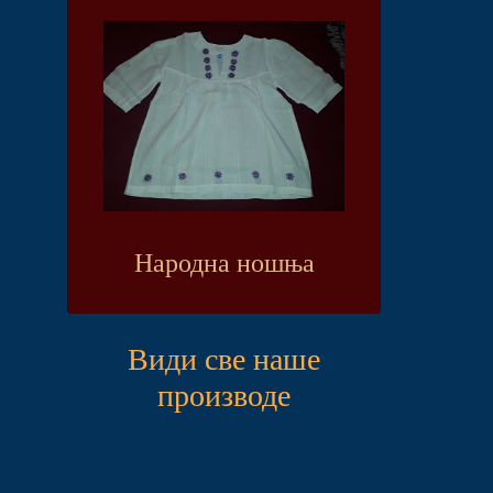
Народна ношња
Види све наше
производе