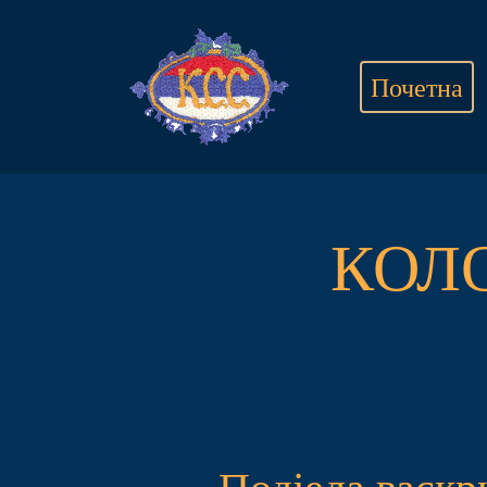
Почетна
КОЛ
Подјела васкр