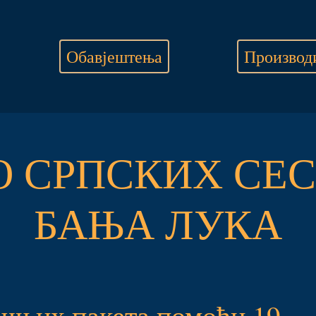
Обавјештења
Производ
О СРПСКИХ СЕС
БАЊА ЛУКА
шњих пакета помоћи 19-